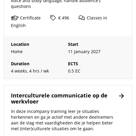
voice and body language, handle audience’s
questions
Certificate
€ 496
Classes
in
English
Location
Start
Home
11 January 2027
Duration
ECTS
4 weeks, 4 hrs / wk
0.5 EC
Interculturele communicatie op de
werkvloer
​​​​In deze incompany training leer je situaties
herkennen en ga je actief met andere deelnemers
aan de slag met vaardigheden die je helpen beter
met (inter)culturele situaties om te gaan.