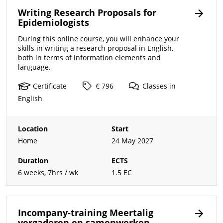
Writing Research Proposals for
Epidemiologists
During this online course, you will enhance your
skills in writing a research proposal in English,
both in terms of information elements and
language.
Certificate
€ 796
Classes
in
English
Location
Start
Home
24 May 2027
Duration
ECTS
6 weeks, 7hrs / wk
1.5 EC
Incompany-training Meertalig
vergaderen en samenwerken