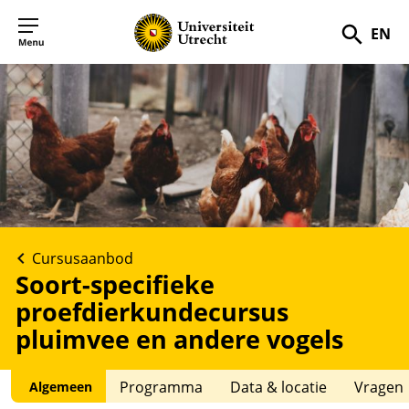
EN
Zoek
Cursusaanbod
Soort-specifieke
proefdierkundecursus
pluimvee en andere vogels
Programma
Data & locatie
Vragen
Algemeen