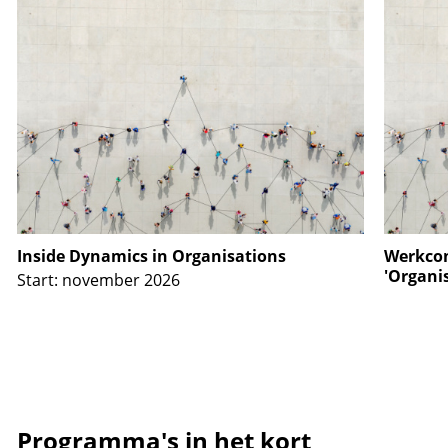
Inside Dynamics in Organisations
Werkcon
'Organi
Start: november 2026
Programma's in het kort