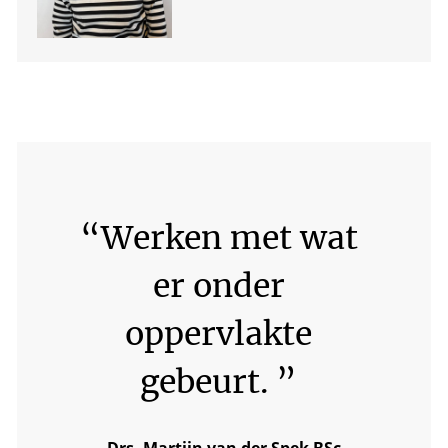
“
Werken met wat
er onder
oppervlakte
gebeurt.
”
Drs. Martijn van der Spek BSc