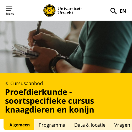
EN
Zoek
Cursusaanbod
Proefdierkunde -
soortspecifieke cursus
knaagdieren en konijn
Programma
Data & locatie
Vragen
Algemeen