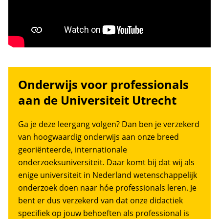
Onderwijs voor professionals
aan de Universiteit Utrecht
Ga je deze leergang volgen? Dan ben je verzekerd
van hoogwaardig onderwijs aan onze breed
georiënteerde, internationale
onderzoeksuniversiteit. Daar komt bij dat wij als
enige universiteit in Nederland wetenschappelijk
onderzoek doen naar hóe professionals leren. Je
bent er dus verzekerd van dat onze didactiek
specifiek op jouw behoeften als professional is