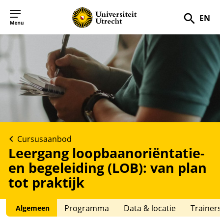
EN
Zoek
Cursusaanbod
Leergang loopbaanoriëntatie-
en begeleiding (LOB): van plan
tot praktijk
Programma
Data & locatie
Trainer
Algemeen